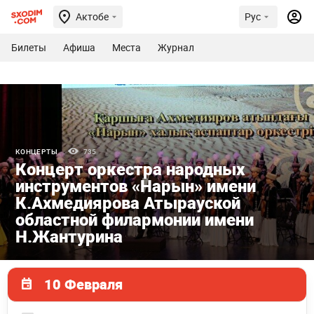
Актобе
Рус
Билеты
Афиша
Места
Журнал
КОНЦЕРТЫ
735
Концерт оркестра народных
инструментов «Нарын» имени
К.Ахмедиярова Атырауской
областной филармонии имени
Н.Жантурина
10 Февраля