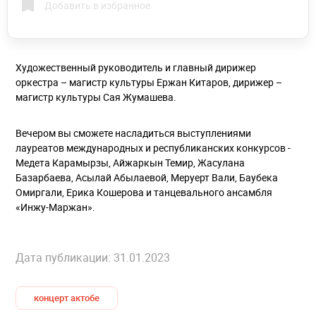
Добавить в избранное
Художественный руководитель и главный дирижер
оркестра – магистр культуры Ержан Китаров, дирижер –
магистр культуры Сая Жумашева.
Вечером вы сможете насладиться выступлениями
лауреатов международных и республиканских конкурсов -
Медета Карамырзы, Айжаркын Темир, Жасулана
Базарбаева, Асылай Абылаевой, Меруерт Вали, Баубека
Омиргали, Ерика Кошерова и танцевального ансамбля
«Инжу-Маржан».
Дата публикации: 31.01.2023
концерт актобе