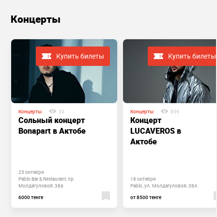
Концерты
Купить билеты
Купить билеты
Концерты
33
Концерты
859
Сольный концерт
Концерт
Bonapart в Актобе
LUCAVEROS в
Актобе
25 октября
Pablo Bar & Restaurant, пр.
18 октября
Молдагуловой, 38а
Pablo, ул. Молдагуловой, 38А
6000 тенге
от 8500 тенге