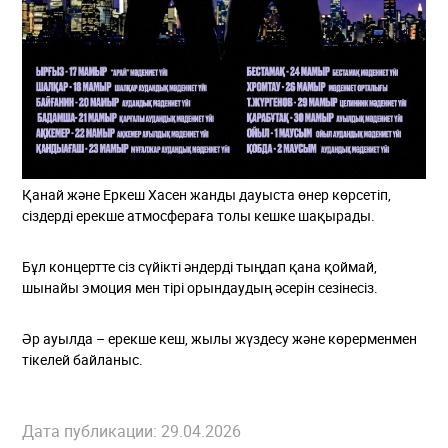
Қанай және Еркеш Хасен жанды дауыста өнер көрсетіп,
сіздерді ерекше атмосфераға толы кешке шақырады.
Бұл концертте сіз сүйікті әндерді тыңдап қана қоймай,
шынайы эмоция мен тірі орындаудың әсерін сезінесіз.
Әр ауылда – ерекше кеш, жылы жүздесу және көрерменмен
тікелей байланыс.
Дата публикации: 29.04.2026