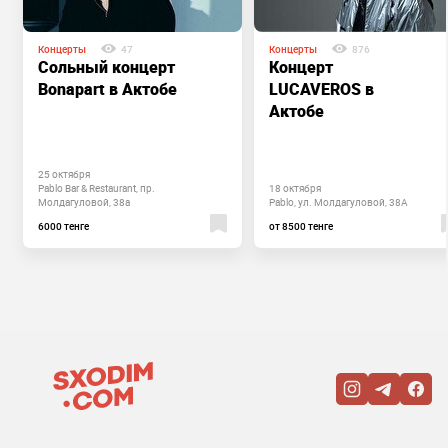
Концерты
47
Концерты
876
Сольный концерт
Концерт
Bonapart в Актобе
LUCAVEROS в
Актобе
25 октября
Pablo Bar & Restaurant, пр.
18 октября
Молдагуловой, 38а
Pablo, ул. Молдагуловой, 38А
6000 тенге
от 8500 тенге