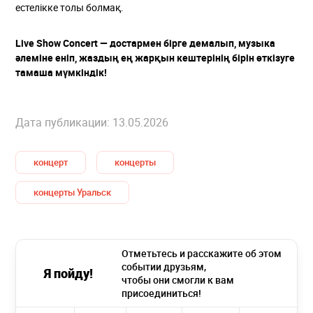
естелікке толы болмақ.
Live Show Concert — достармен бірге демалып, музыка
әлеміне еніп, жаздың ең жарқын кештерінің бірін өткізуге
тамаша мүмкіндік!
Дата публикации: 13.05.2026
концерт
концерты
концерты Уральск
Отметьтесь и расскажите об этом
событии друзьям,
Я пойду!
чтобы они смогли к вам
присоединиться!