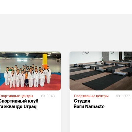
Спортивные центры
3943
Спортивные центры
1322
Спортивный клуб
Студия
таеквандо Urpaq
йоги Namaste