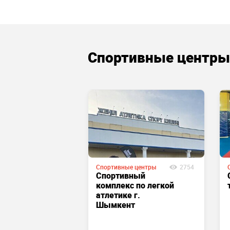
Спортивные центры
Спортивные центры
2754
е
10272
Спортивный
комплекс по легкой
ия
атлетике г.
ного
Шымкент