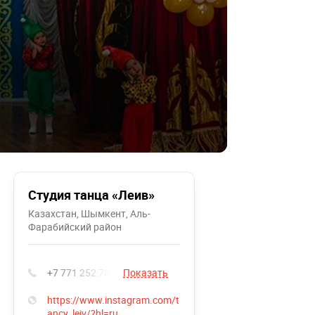
Студия танца «Леив»
Казахстан, Шымкент, Аль-
Фарабийский район
+7 771 252 78 22
Показать
https://www.instagram.com/t
ancy_leiv/?hl=ru