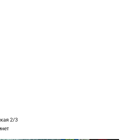
ская 2/3
инет