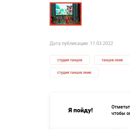
Дата публикации: 11.03.2022
студия танцев
танцев леив
студия танцев леив
Отметьт
Я пойду!
чтобы о