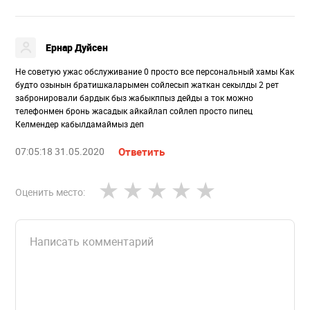
Ернар Дуйсен
Не советую ужас обслуживание 0 просто все персональный хамы Как
будто озынын братишкаларымен сойлесып жаткан секылды 2 рет
забронировали бардык быз жабыкппыз дейды а ток можно
телефонмен бронь жасадык айкайлап сойлеп просто пипец
Келмендер кабылдамаймыз деп
07:05:18 31.05.2020
Ответить
Оценить место: