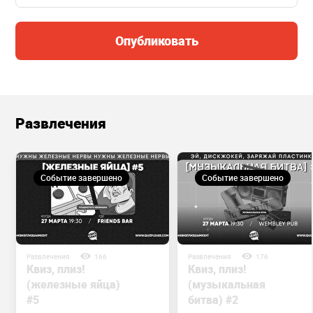
Опубликовать
Развлечения
Событие завершено
Событие завершено
Развлечения
166
Развлечения
176
Квиз, плиз!
Квиз, плиз!
(железные яйца)
(музыкальная
#5
битва) #2