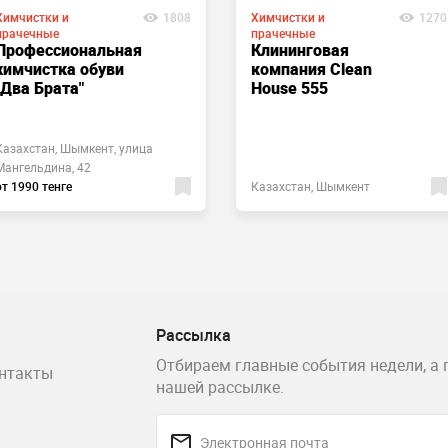
Химчистки и
1808
Химчистки и
1270
прачечные
прачечные
Профессиональная
Клининговая
химчистка обуви
компания Clean
"Два Брата"
House 555
Казахстан, Шымкент, улица
Мангельдина, 42
от 1990 тенге
Казахстан, Шымкент
Рассылка
Отбираем главные события недели, а 
нтакты
нашей рассылке.