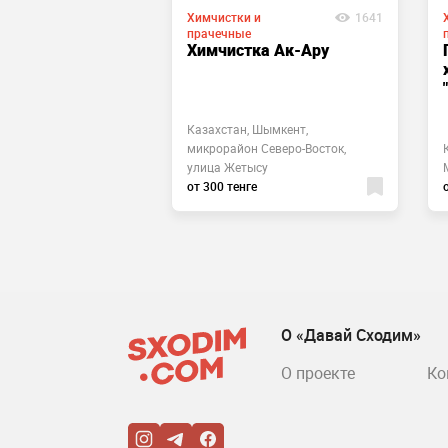
Химчистки и
1641
прачечные
Химчистка Ак-Ару
Казахстан, Шымкент,
микрорайон Северо-Восток,
улица Жетысу
от 300 тенге
О «Давай Сходим»
О проекте
Ко