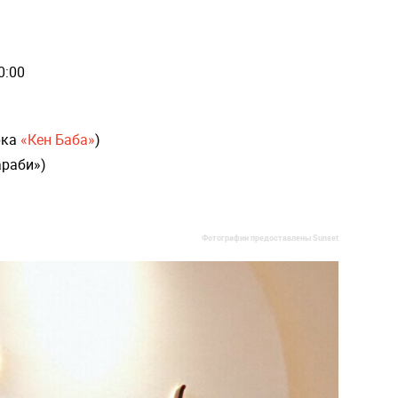
0:00
рка
«Кен Баба»
)
араби»)
Фотографии предоставлены Sunset