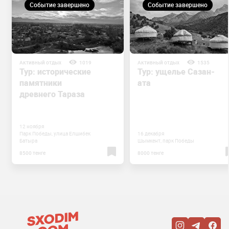
Событие завершено
Событие завершено
Активный отдых
1019
Активный отдых
1535
Тур: исторические
Тур: ущелье Сазан-
памятники
ата
древнего Тараза
12 ноября
Парк Победы, улица Елшибек
16 декабря
Батыра
Шымкент, парк Победы
8500 тенге
8000 тенге