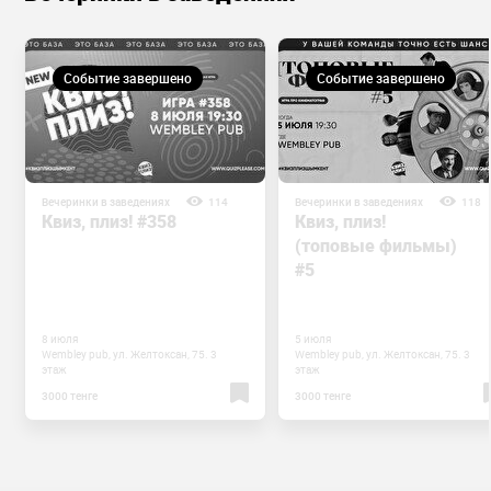
Событие завершено
Событие завершено
Вечеринки в заведениях
114
Вечеринки в заведениях
118
Квиз, плиз! #358
Квиз, плиз!
(топовые фильмы)
#5
8 июля
5 июля
Wembley pub, ул. Желтоксан, 75. 3
Wembley pub, ул. Желтоксан, 75. 3
этаж
этаж
3000 тенге
3000 тенге