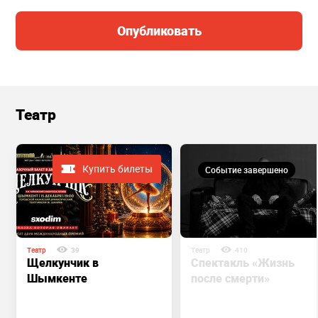
Опубликовать
Театр
Купить билеты
Событие завершено
Театр
39
Театр
410
Щелкунчик в
Спектакль «Жизнь
Шымкенте
после смерти»