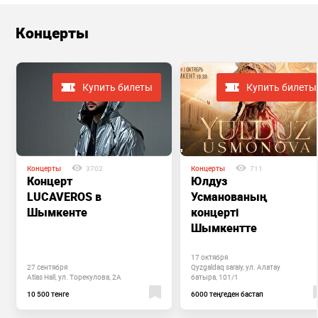
Концерты
Купить билеты
Купить билеты
Концерты
3702
Концерты
711
Концерт
Юлдуз
LUCAVEROS в
Усманованың
Шымкенте
концерті
Шымкентте
17 октября
27 сентября
Qyzgaldaq saraiy, ул. Алатау
Atlas Hall, ул. Торекулова, 2А
батыра, 101/1
10 500 тенге
6000 теңгеден бастап