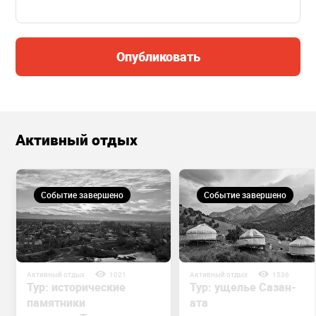
Опубликовать
Активный отдых
Событие завершено
Событие завершено
Активный отдых
1021
Активный отдых
1536
Тур: исторические
Тур: ущелье Сазан-
памятники
ата