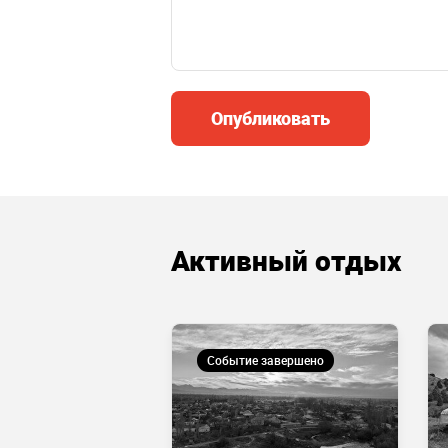
Опубликовать
Активный отдых
 завершено
Событие завершено