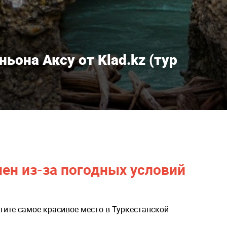
ьона Аксу от Klad.kz (тур
нен из-за погодных условий
етите самое красивое место в Туркестанской