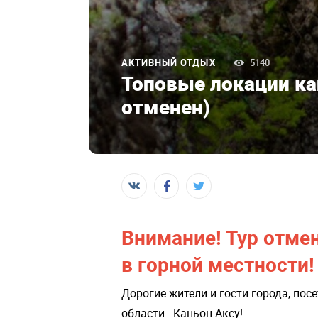
АКТИВНЫЙ ОТДЫХ
5140
Топовые локации кан
отменен)
Внимание! Тур отме
в горной местности!
Дорогие жители и гости города, пос
области - Каньон Аксу!