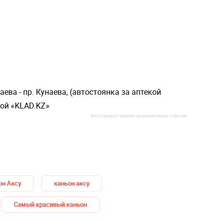
ева - пр. Кунаева, (автостоянка за аптекой
кой «KLAD.KZ»
Фото предоставлено организатором события
он Аксу
каньон аксу
Самый красивый каньон