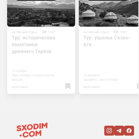
Активный отдых
1027
Активный отдых
1541
Тур: исторические
Тур: ущелье Сазан-
памятники
ата
древнего Тараза
12 ноября
Парк Победы, улица Елшибек
16 декабря
Батыра
Шымкент, парк Победы
8500 тенге
8000 тенге