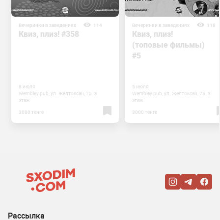
Вечеринки в заведениях
114
Вечеринки в заведениях
118
Квиз, плиз! #358
Квиз, плиз!
(топовые фильмы)
#5
8 июля
5 июля
Wembley pub, ул. Желтоксан, 75. 3
Wembley pub, ул. Желтоксан, 75. 3
этаж
этаж
3000 тенге
3000 тенге
Рассылка