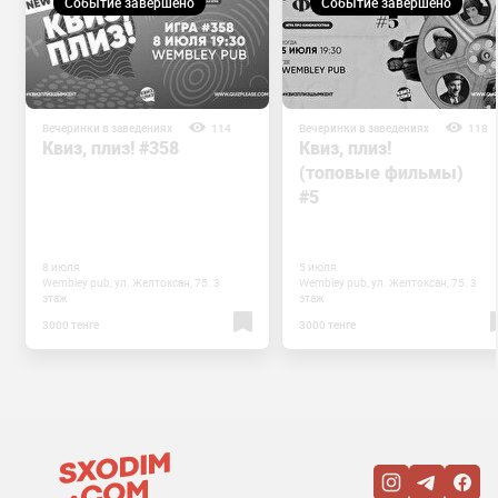
Событие завершено
Событие завершено
Вечеринки в заведениях
114
Вечеринки в заведениях
118
Квиз, плиз! #358
Квиз, плиз!
(топовые фильмы)
#5
8 июля
5 июля
Wembley pub, ул. Желтоксан, 75. 3
Wembley pub, ул. Желтоксан, 75. 3
этаж
этаж
3000 тенге
3000 тенге