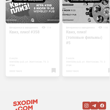
Вечеринки в заведениях
114
Вечеринки в заведениях
118
Квиз, плиз! #358
Квиз, плиз!
(топовые фильмы)
#5
8 июля
5 июля
Wembley pub, ул. Желтоксан, 75. 3
Wembley pub, ул. Желтоксан, 75. 3
этаж
этаж
3000 тенге
3000 тенге