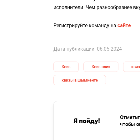
исполнители. Чем разнообразнее вку
Регистрируйте команду на
сайте
.
Дата публикации: 06.05.2024
Квиз
Квиз плиз
кви
квизы в шымкенте
Отметьт
Я пойду!
чтобы о