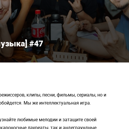
музыка] #47
ежиссеров, клипы, песни, фильмы, сериалы, но и
 обойдется. Мы же интеллектуальная игра.
 узнайте любимые мелодии и затащите своей
скароносные лауреаты, так и андеграундные