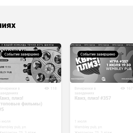
ниях
Событие завершено
Событие завершено
Вечеринки в
118
Вечеринки в
167
заведениях
заведениях
Квиз, плиз!
Квиз, плиз! #357
(топовые фильмы)
#5
5 июля
1 июля
Wembley pub, ул.
Wembley pub, ул.
Желтоксан, 75. 3 этаж
Желтоксан, 75. 3 этаж