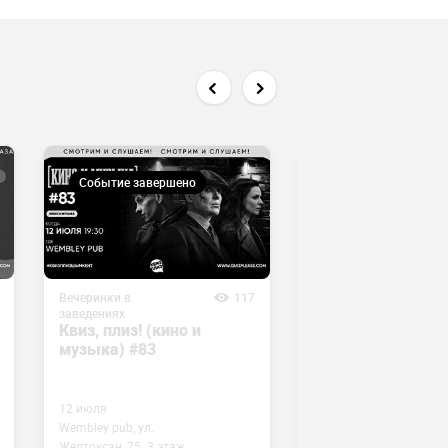
Событие завершено
Событие завершен
Вечеринки в
117
Вечеринки в
заведениях
заведениях
Квиз, плиз! (кино и
Квиз, плиз!
музыка) #83
(включаем логик
#3
12 июля
Wembley pub, ул.
3 июля
Желтоксан, 75. 3 этаж
Heaven, ул. Алимбетова