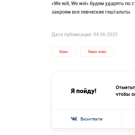
«We will, We wiil» будем ударять по
закроем все певческие гештальты.
Дата публикации: 04.06.2025
Квиз
Квиз плиз
Отметьт
Я пойду!
чтобы о
Вконтакте