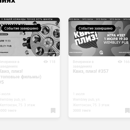
Событие завершено
Событие завершено
Вечеринки в
118
Вечеринки в
166
заведениях
заведениях
Квиз, плиз!
Квиз, плиз! #357
(топовые фильмы)
#5
5 июля
1 июля
Wembley pub, ул.
Wembley pub, ул.
Желтоксан, 75. 3 этаж
Желтоксан, 75. 3 этаж
3000 тенге
3000 тенге