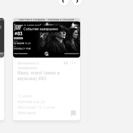
Событие завершено
Событие завершен
Вечеринки в
117
Вечеринки в
заведениях
заведениях
Квиз, плиз! (кино и
Квиз, плиз!
музыка) #83
(включаем логик
#3
12 июля
Wembley pub, ул.
3 июля
Желтоксан, 75. 3 этаж
Heaven, ул. Алимбетова
3000 тенге
3000 тенге