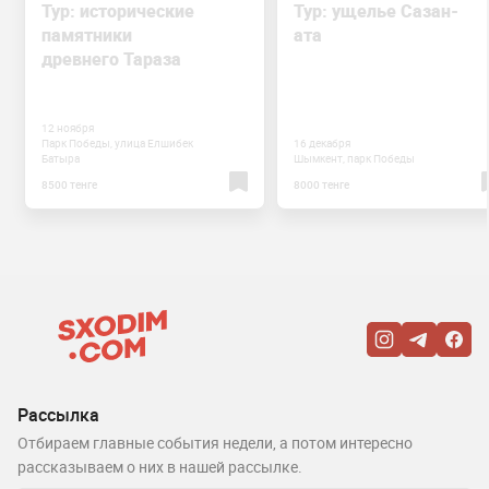
Тур: исторические
Тур: ущелье Сазан-
памятники
ата
древнего Тараза
12 ноября
Парк Победы, улица Елшибек
16 декабря
Батыра
Шымкент, парк Победы
8500 тенге
8000 тенге
Рассылка
Отбираем главные события недели, а потом интересно
рассказываем о них в нашей рассылке.