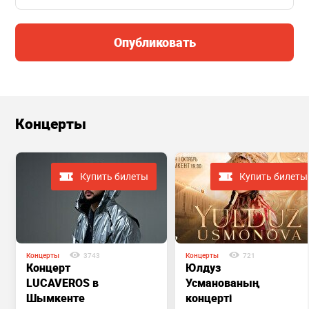
Опубликовать
Концерты
Купить билеты
Купить билеты
Концерты
3743
Концерты
721
Концерт
Юлдуз
LUCAVEROS в
Усманованың
Шымкенте
концерті