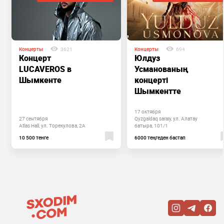
Концерты
3621
Концерты
694
Концерт
Юлдуз
LUCAVEROS в
Усманованың
Шымкенте
концерті
Шымкентте
17 октября
27 сентября
Qyzgaldaq saraiy, ул. Алатау
Atlas Hall, ул. Торекулова, 2А
батыра, 101/1
10 500 тенге
6000 теңгеден бастап