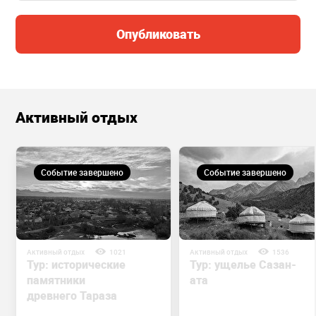
Опубликовать
Активный отдых
Событие завершено
Событие завершено
Активный отдых
1021
Активный отдых
1536
Тур: исторические
Тур: ущелье Сазан-
памятники
ата
древнего Тараза