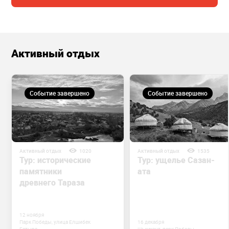
Активный отдых
Событие завершено
Событие завершено
Активный отдых
1020
Активный отдых
1535
Тур: исторические
Тур: ущелье Сазан-
памятники
ата
древнего Тараза
12 ноября
Парк Победы, улица Елшибек
16 декабря