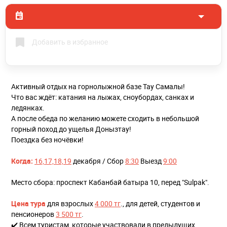
Добавить в избранное
Активный отдых на горнолыжной базе Тау Самалы!
Что вас ждёт: катания на лыжах, сноубордах, санках и
ледянках.
А после обеда по желанию можете сходить в небольшой
горный поход до ущелья Донызтау!
Поездка без ночёвки!
Когда:
16,17,18,19
декабря / Сбор
8:30
Выезд
9:00
Место сбора: проспект Кабанбай батыра 10, перед "Sulpak".
Цена тура
для взрослых
4 000 тг
., для детей, студентов и
пенсионеров
3 500 тг
.
✔️ Всем туристам, которые участвовали в предыдущих