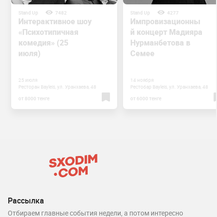
Stand Up
7482
Stand Up
4277
Интерактивное шоу
Импровизационны
«Психотипичная
й концерт Мадияра
комедия» (25
Нурманбетова в
июля)
Семее
25 июля
14 ноября
Ресторан Bayleis, ул. Уранхаева, 48
Рестобар Bayleis, ул. Уранхаева, 48
от 8000 тенге
от 6000 тенге
Рассылка
Отбираем главные события недели, а потом интересно