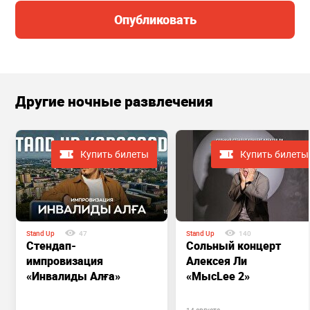
Опубликовать
Другие ночные развлечения
Купить билеты
Купить билеты
Stand Up
47
Stand Up
140
Стендап-
Сольный концерт
импровизация
Алексея Ли
«Инвалиды Алға»
«МысLee 2»
14 августа