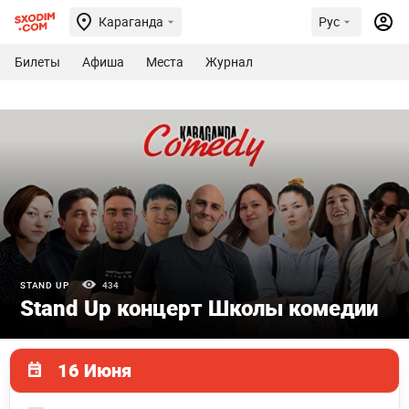
Караганда
Рус
Билеты
Афиша
Места
Журнал
STAND UP
434
Stand Up концерт Школы комедии
16 Июня