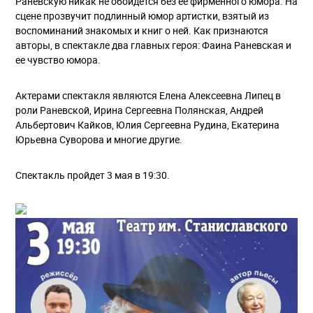
Раневскую никак не обойдется без ее фирменного юмора. На
сцене прозвучит подлинный юмор артистки, взятый из
воспоминаний знакомых и книг о ней. Как признаются
авторы, в спектакле два главных героя: Фаина Раневская и
ее чувство юмора.
Актерами спектакля являются Елена Алексеевна Липец в
роли Раневской, Ирина Сергеевна Полянская, Андрей
Альбертович Кайков, Юлия Сергеевна Рудина, Екатерина
Юрьевна Суворова и многие другие.
Спектакль пройдет 3 мая в 19:30.