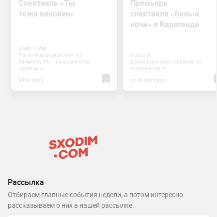
Спектакль «Ты
Премьера
тоже виновен»
спектакля «Белые
ночи» в Караганде
2 мая - 3 мая
Театр «Наскальный кит», ул.
6 апреля
Ермекова, 33/1 (вход напротив
Дворец культуры горняков, пр.
«Оптимы»)
Бухар-жырау, 32
6000 тенге
от 10 000 тенге
Рассылка
Отбираем главные события недели, а потом интересно
рассказываем о них в нашей рассылке.