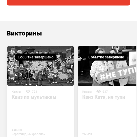
Викторины
Событие завершено
Событие завершено
Квизы
721
Квизы
637
Квиз по мультикам
Квиз Катя, не тупи
4 июня
Караганда, микрорайон
26 мая