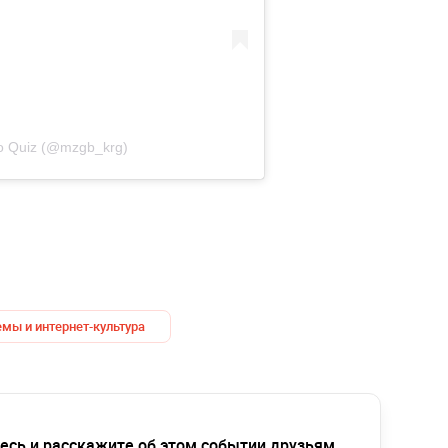
o Quiz (@mzgb_krg)
мы и интернет-культура
есь и расскажите об этом событии друзьям,