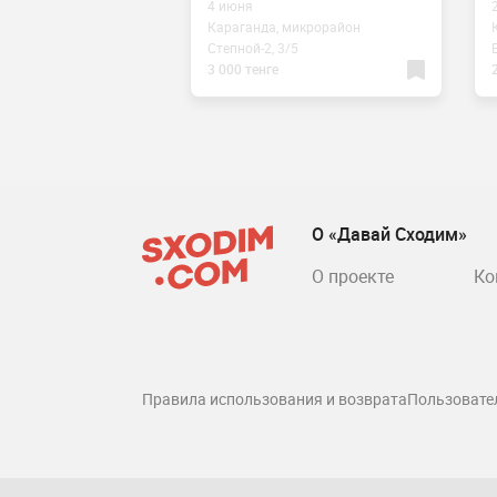
4 июня
 микрорайон
Караганда, микрорайон
3/5
Степной-2, 3/5
3 000 тенге
О «Давай Сходим»
О проекте
Ко
Правила использования и возврата
Пользовате