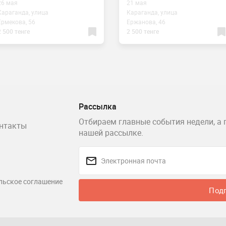
26 мая
21 мая
Караганда, улица
Караганда, улица
Ермекова, 56
Ержанова, 46
2 500 тенге
2 500 тенге
Рассылка
Отбираем главные события недели, а 
нтакты
нашей рассылке.
льское соглашение
Под