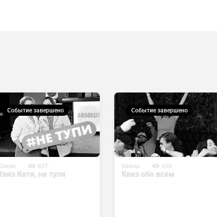
Событие завершено
Событие завершено
Квизы
637
Квизы
650
Квиз Катя, не тупи
Квиз обо всем