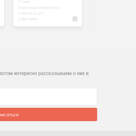
17 мая
14 мая
Караганда, микрорайон
Караганда, микрорайо
Степной-2, 3/5
Степной-2, 3/5
2 500 тенге
3 000 тенге
потом интересно рассказываем о них в
писаться