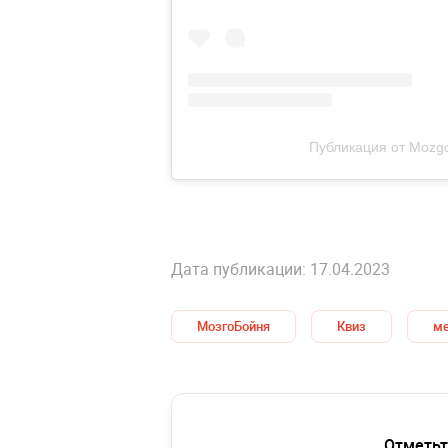
Публикация от Mozg
Дата публикации: 17.04.2023
МозгоБойня
Квиз
ме
Отметьт