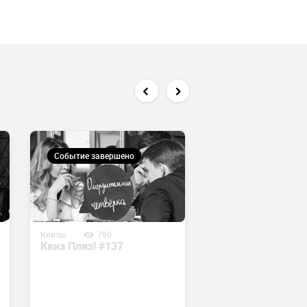
Событие завершено
Событие завершен
Квизы
790
Квизы
632
Квиз Плиз! #137
Квиз Плиз! Шаза