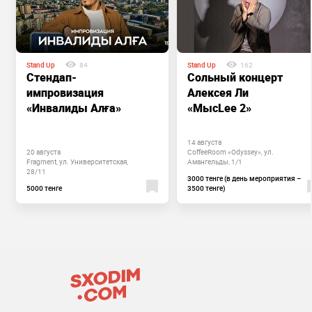
Stand Up
84
Stand Up
162
Стендап-
Сольный концерт
импровизация
Алексея Ли
«Инвалиды Алға»
«МысLee 2»
14 августа
20 августа
CoffeeRoom «Odyssey», ул.
Fragment, ул. Университетская,
Амангельды, 1/1
28/11
3000 тенге (в день мероприятия –
5000 тенге
3500 тенге)