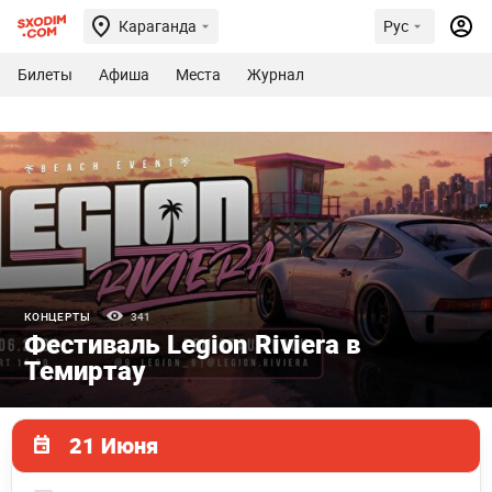
Караганда
Рус
Билеты
Афиша
Места
Журнал
КОНЦЕРТЫ
341
Фестиваль Legion Riviera в
Темиртау
21 Июня