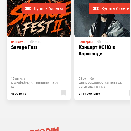
Купить билеты
Купить билеты
Концерты
248
Концерты
495
Savage Fest
Концерт XCHO в
Караганде
15 августа
28 сентября
Музкафе.krg, ул. Телевизионная, 9
Центр бокса им. С. Сапиева, ул.
к2
Сатыбалдина, 11/3
4500 тенге
от 15 000 тенге