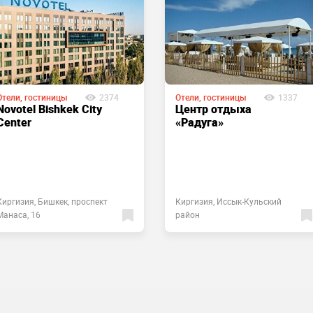
Отели, гостиницы
2374
Отели, гостиницы
1337
Novotel Bishkek City
Центр отдыха
Center
«Радуга»
Киргизия, Бишкек, проспект
Киргизия, Иссык-Кульский
Манаса, 16
район