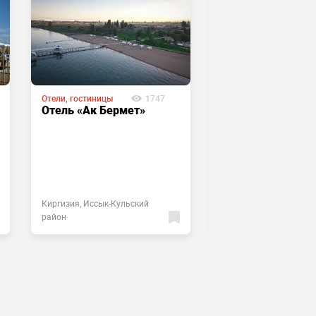
Отели, гостиницы
1747
Отели, гостиницы
Отель «Ак Бермет»
Гостиница «Azur
sport resort»
Киргизия, Иссык-Кульский
Киргизия, Иссык-Кульс
район
район