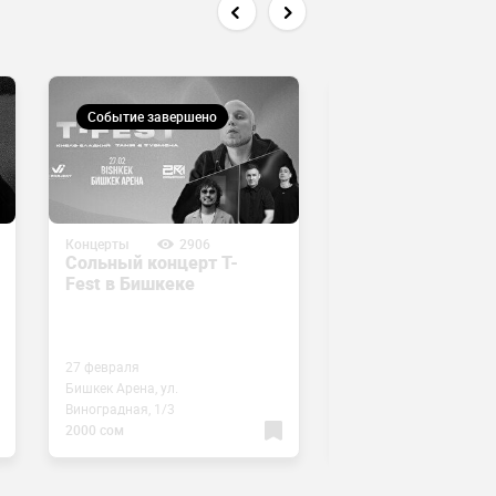
Событие завершено
Событие завершен
Концерты
2906
Концерты
1789
Сольный концерт T-
Концерт BAKR &
Fest в Бишкеке
BEGISH
27 февраля
30 декабря
Бишкек Арена, ул.
Suzie Wong, ул. ​Аалы
Виноградная, 1/3
Токомбаева, 21а/4
2000 сом
3000 сом