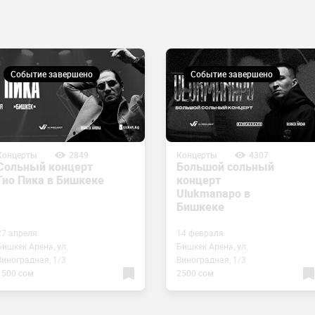
Событие завершено
Событие завершено
Концерты
2849
Концерты
4307
Сольный концерт
Большой сольный
Гио Пика в Бишкеке
концерт
Ulukmanapo в
Бишкеке
27 апреля
14 февраля
Бишкек Арена, ул.
Бишкек Арена, ул.
Виноградная, 1/3
Виноградная, 1/3
1500 сом
2500 сом