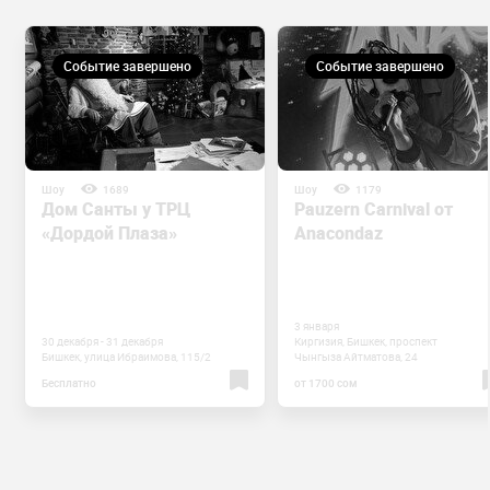
Событие завершено
Событие завершено
Шоу
1689
Шоу
1179
Дом Санты у ТРЦ
Pauzern Carnival от
«Дордой Плаза»
Anacondaz
3 января
30 декабря - 31 декабря
Киргизия, Бишкек, проспект
Бишкек, улица Ибраимова, 115/2
Чынгыза Айтматова, 24
Бесплатно
от 1700 сом