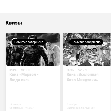
Квизы
Событие завершено
Событие завершено
Квизы
543
Квизы
773
Квиз «Марвел -
Квиз «Вселенная
Люди икс»
Хаяо Миядзаки»
13 ноября
6 ноября
Chester pub, Чуй, 207
Chester pub, пр. Чуй, 207