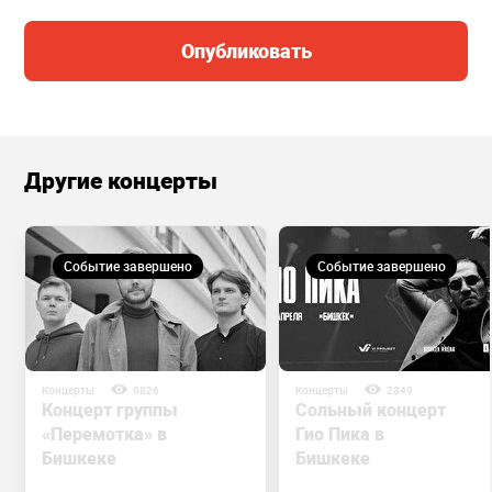
Опубликовать
Другие концерты
Событие завершено
Событие завершено
Концерты
9826
Концерты
2849
Концерт группы
Сольный концерт
«Перемотка» в
Гио Пика в
Бишкеке
Бишкеке