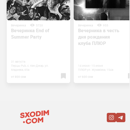
Вечеринка
5720
Вечеринка
955
Вечеринка End of
Вечерника в честь
Summer Party
дня рождения
клуба ПЛЮР
31 августа
Перцы Pub, с. Кек-Джар, ул.
14 июня - 15 июня
Мадиева, 65а
ПЛЮР, ул. Жумабека, 154а
от 800 сом
от 600 сом