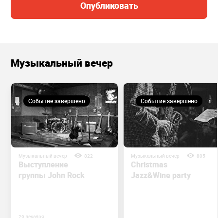
Опубликовать
Музыкальный вечер
Событие завершено
Событие завершено
Музыкальный вечер
822
Музыкальный вечер
805
Выступление
Christmas
группы John Rock
Jazz&Wine party
29 декабря