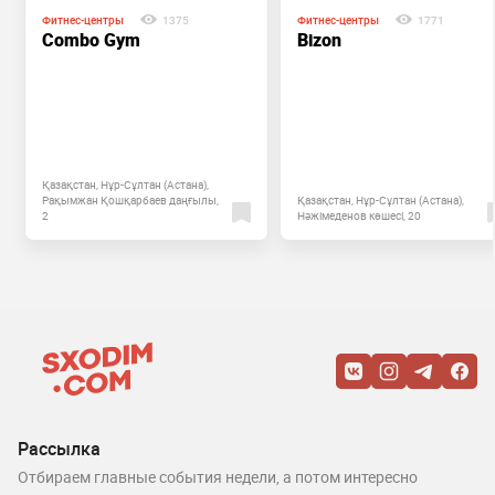
Фитнес-центры
1375
Фитнес-центры
1771
Combo Gym
Bizon
Қазақстан, Нұр-Сұлтан (Астана),
Рақымжан Қошқарбаев даңғылы,
Қазақстан, Нұр-Сұлтан (Астана),
2
Нәжімеденов көшесі, 20
Рассылка
Отбираем главные события недели, а потом интересно