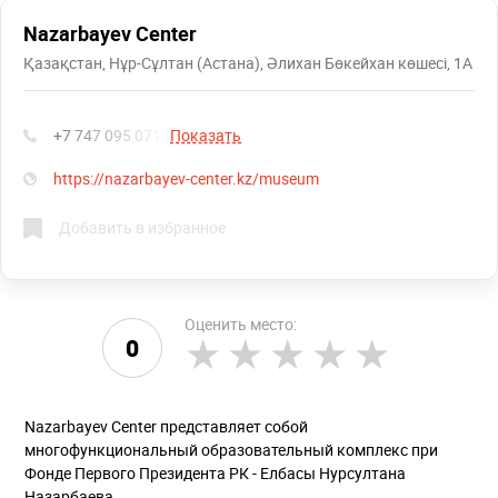
Nazarbayev Center
Қазақстан, Нұр-Сұлтан (Астана), Әлихан Бөкейхан көшесі, 1А
+7 747 095 0713
Показать
https://nazarbayev-center.kz/museum
Добавить в избранное
Оценить место:
0
Nazarbayev Center представляет собой
многофункциональный образовательный комплекс при
Фонде Первого Президента РК - Елбасы Нурсултана
Назарбаева.