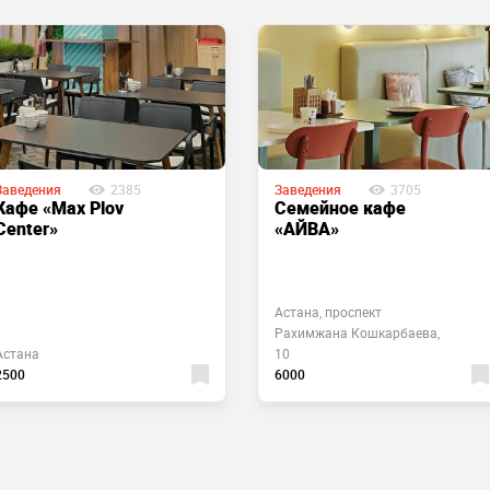
Заведения
2385
Заведения
3705
Кафе «Max Plov
Семейное кафе
Center»
«АЙВА»
Астана, проспект
Рахимжана Кошкарбаева,
Астана
10
2500
6000