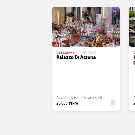
Заведения
4238
1804
Palazzo Di Astana
 «Saperavi»
оспект Мангилик
Астана, улица Сыганак, 38
25 000 тенге