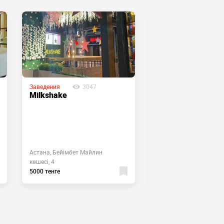
Заведения
3047
Заведения
225
Milkshake
Үш тандыр
Астана, Бейімбет Майлин
Астана, Кургальжинск
көшесі, 4
шоссе, 6
5000 тенге
3000 тенге