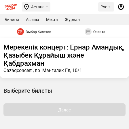
Астана
Рус
Билеты
Афиша
Места
Журнал
Выбор билетов
Оплата
Мерекелік концерт: Ернар Амандық,
Қазыбек Құрайыш және
Қабдрахман
Qazaqconcert , пр. Мангилик Ел, 10/1
Выберите билеты
Далее