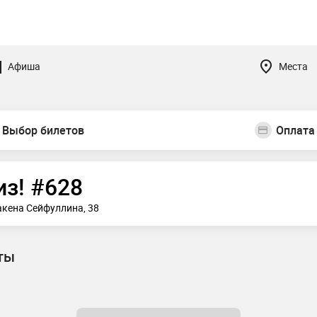
Афиша
Места
Выбор билетов
Оплата
из! #628
Сакена Сейфуллина, 38
ты