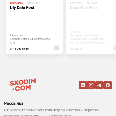
Фестивали
27337
Фестивали
380
Uly Dala Fest
GameDev Fest
17 июля
29 августа
Международный центр
Golf Club Astana, ул. Болганбаева,
искусственного интеллекта
1/1а
alem.ai, пр. Мангилик Ел, 55/1
от 15 000 тенге
Бесплатно
Рассылка
Отбираем главные события недели, а потом интересно
рассказываем о них в нашей рассылке.