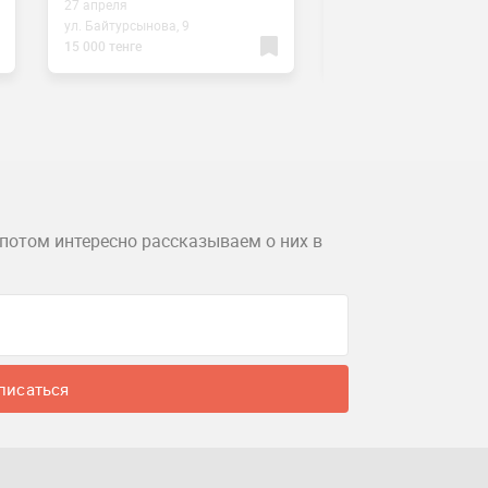
27 апреля
13 декабря
ул. Байтурсынова, 9
ул. Д.Кунаева 14Д
15 000 тенге
1000 тенге
потом интересно рассказываем о них в
писаться