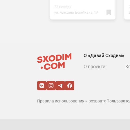
ва 14Д, ЖК
23 ноября
ул. Алихана Бокейхана, 1А
О «Давай Сходим»
О проекте
К
Правила использования и возврата
Пользовате