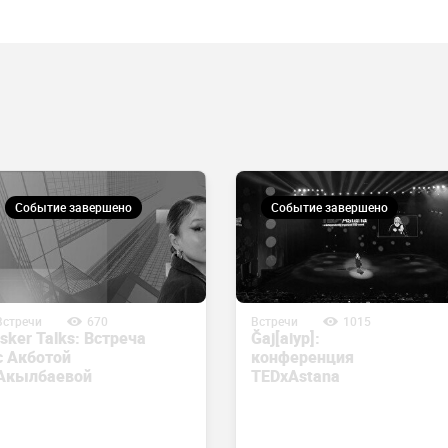
Событие завершено
Событие завершено
Встречи
670
Встречи
1015
Isker Talks: Встреча
Ğaj[aiyp]:
с Акботой
конференция
Акылбаевой
TEDxAstana