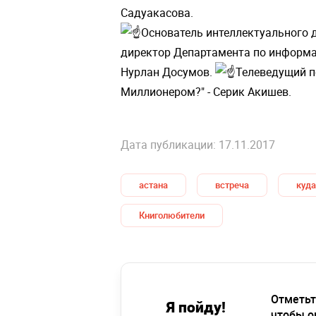
Садуакасова.
Основатель интеллектуального д
директор Департамента по информа
Нурлан Досумов.
Телеведущий п
Миллионером?" - Серик Акишев.
Дата публикации: 17.11.2017
астана
встреча
куда
Книголюбители
Отметьт
Я пойду!
чтобы о