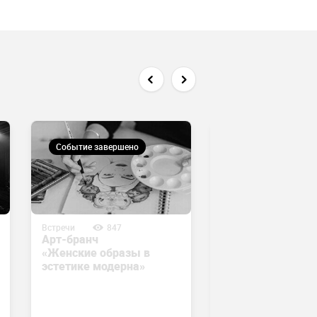
Событие завершено
Событие завершен
Встречи
847
Встречи
929
Арт-бранч
Art-talk с Гарги К
«Женские образы в
и Полиной Круто
эстетике модерна»