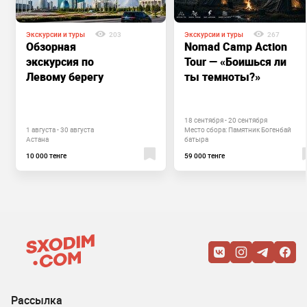
Экскурсии и туры
203
Экскурсии и туры
267
Обзорная
Nomad Camp Action
экскурсия по
Tour — «Боишься ли
Левому берегу
ты темноты?»
18 сентября - 20 сентября
1 августа - 30 августа
Место сбора: Памятник Богенбай
Астана
батыра
10 000 тенге
59 000 тенге
Рассылка