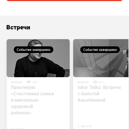
Встречи
Событие завершено
Событие завершено
Встречи
762
Встречи
671
Практикум
Isker Talks: Встреча
«Счастливая семья
с Акботой
и ментально
Акылбаевой
здоровый
ребенок»
21 августа
23 ноября