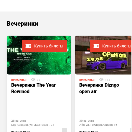
Вечеринки
Купить билеты
Купить билеты
Вечеринки
38
Вечеринки
1131
Вечеринка The Year
Вечеринка Dizngo
Rewined
open air
28 августа
30 августа
Бар Квадрат, ул. Желтоксан, 2Т
Afra, ул. Гейдара Алиева, 16
от 2000 тенге
от 6000 тенге