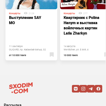
Концерты
2128
Концерты
277
Выступление SAY
Квартирник с Polina
MO
Hanym и выставка
войлочных картин
Laila Zharkyn
11 сентября
14 августа
OLIGARD, пр. Кабанбай батыр, 32
We Kitchen, ул. Е 669, 4
от 10 000 тенге
10 000 тенге
Рассылка