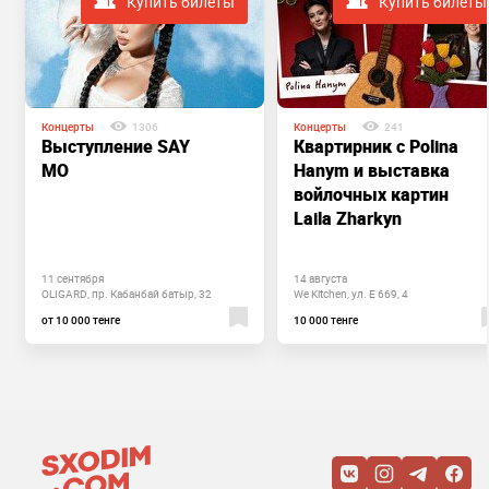
Купить билеты
Купить билеты
Концерты
1306
Концерты
241
Выступление SAY
Квартирник с Polina
MO
Hanym и выставка
войлочных картин
Laila Zharkyn
11 сентября
14 августа
OLIGARD, пр. Кабанбай батыр, 32
We Kitchen, ул. Е 669, 4
от 10 000 тенге
10 000 тенге